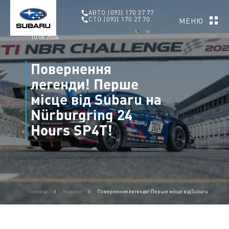
АВТО:
(093) 170 37 77
СТО:
(093) 170 27 70
МЕНЮ
10.06.2024
Повернення
легенди! Перше
місце від Subaru на
Nürburgring 24
Hours SP4T!
Головна
Новини
Повернення легенди! Перше місце від Subaru на Nürbu