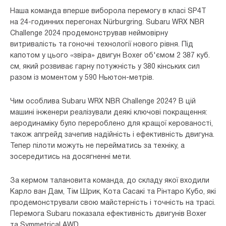
Наша команда вперше виборола перемогу в класі SP4T
на 24-годинних перегонах Nürburgring. Subaru WRX NBR
Challenge 2024 продемонстрував неймовірну
витривалість та гоночні технології нового рівня. Під
капотом у цього «звіра» двигун Boxer об'ємом 2 387 куб.
см, який розвиває гарну потужність у 380 кінських сил
разом із моментом у 590 Ньютон-метрів.
Чим особлива Subaru WRX NBR Challenge 2024? В цій
машині інженери реалізували деякі ключові покращення:
аеродинаміку було перероблено для кращої керованості,
також апгрейд зачепив надійність і ефективність двигуна.
Тепер пілоти можуть не перейматись за техніку, а
зосередитись на досягненні мети.
За кермом талановита команда, до складу якої входили
Карло ван Дам, Тім Шрик, Кота Сасакі та Рінтаро Кубо, які
продемонстрували свою майстерність і точність на трасі.
Перемога Subaru показала ефективність двигунів Boxer
та Symmetrical AWD.