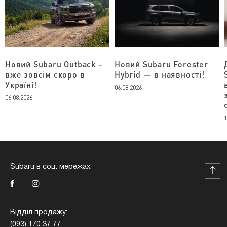
Новий Subaru Outback -
Новий Subaru Forester
вже зовсім скоро в
Hybrid — в наявності!
Україні!
06.08.2026
06.08.2026
1
Subaru в соц. мережах:
Відділ продажу:
(093) 170 37 77